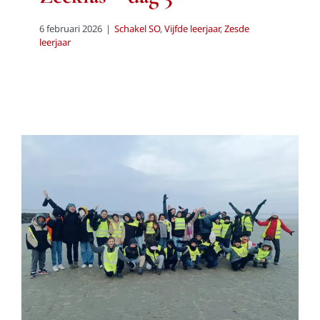
6 februari 2026
|
Schakel SO
,
Vijfde leerjaar
,
Zesde
leerjaar
Zeeklas – dag 2
Schakel SO
Vijfde leerjaar
Zesde leerjaar