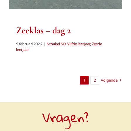
Zeeklas – dag 2
5 februari 2026
|
Schakel SO
,
Vijfde leerjaar
,
Zesde
leerjaar
1
2
Volgende
Vragen?