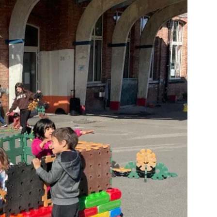
ag kleuters
s