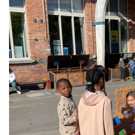
Sportvoormidd
Nieuw