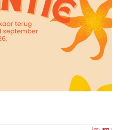
antie!
s
Lees meer