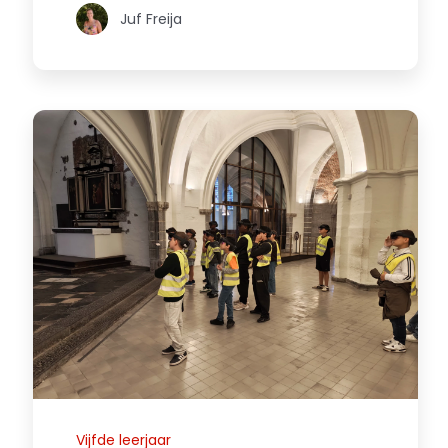
Juf Freija
Vijfde leerjaar