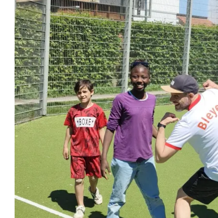
Luk De Ge
Nieuw