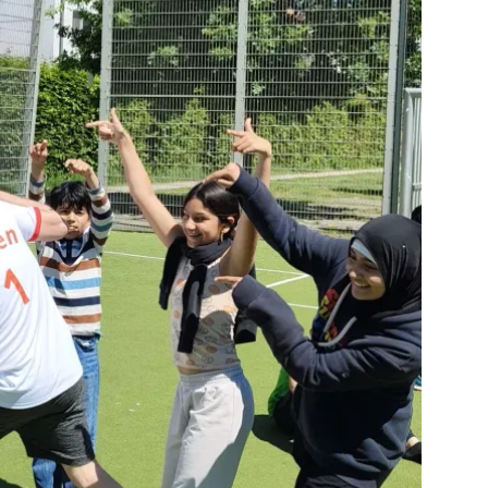
estprijs
s