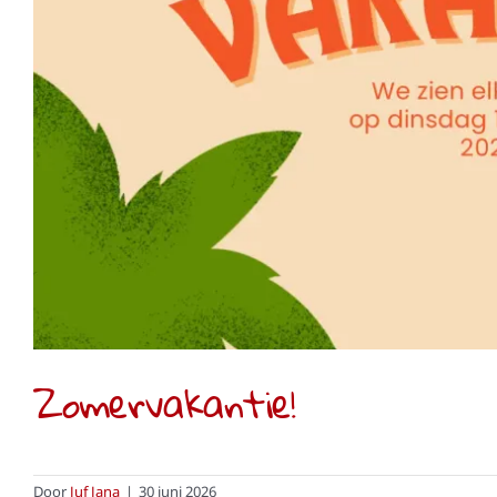
Zomervak
Nieuw
Zomervakantie!
Door
Juf Jana
|
30 juni 2026