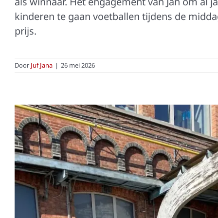
als winnaar. Het engagement van Jan om al j
kinderen te gaan voetballen tijdens de mid
prijs.
Door
Juf Jana
|
26 mei 2026