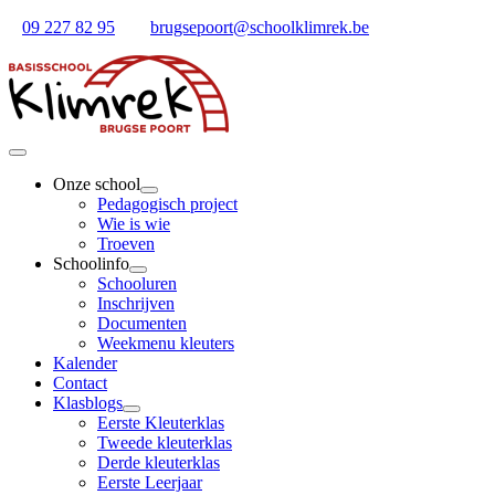
Ga
09 227 82 95
brugsepoort@schoolklimrek.be
naar
inhoud
Toggle
Navigation
Onze school
Pedagogisch project
Wie is wie
Troeven
Schoolinfo
Schooluren
Inschrijven
Documenten
Weekmenu kleuters
Kalender
Contact
Klasblogs
Eerste Kleuterklas
Tweede kleuterklas
Derde kleuterklas
Eerste Leerjaar