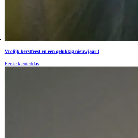
Vrolijk kerstfeest en een gelukkig nieuwjaar !
Eerste kleuterklas