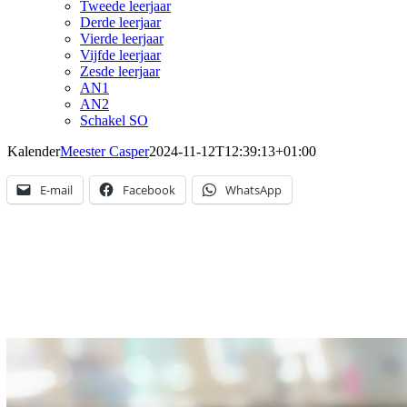
Tweede leerjaar
Derde leerjaar
Vierde leerjaar
Vijfde leerjaar
Zesde leerjaar
AN1
AN2
Schakel SO
Kalender
Meester Casper
2024-11-12T12:39:13+01:00
E-mail
Facebook
WhatsApp