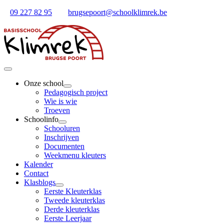
Ga
09 227 82 95
brugsepoort@schoolklimrek.be
naar
inhoud
Toggle
Navigation
Onze school
Pedagogisch project
Wie is wie
Troeven
Schoolinfo
Schooluren
Inschrijven
Documenten
Weekmenu kleuters
Kalender
Contact
Klasblogs
Eerste Kleuterklas
Tweede kleuterklas
Derde kleuterklas
Eerste Leerjaar