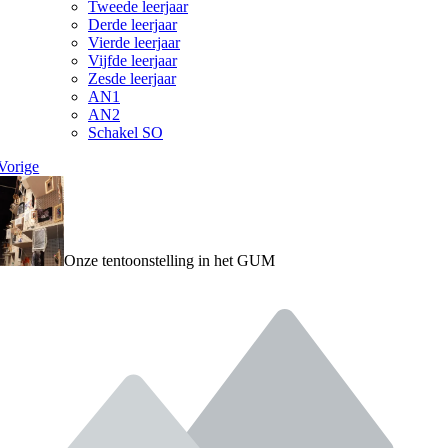
Tweede leerjaar
Derde leerjaar
Vierde leerjaar
Vijfde leerjaar
Zesde leerjaar
AN1
AN2
Schakel SO
Vorige
Onze tentoonstelling in het GUM