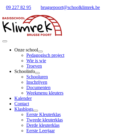
Ga
09 227 82 95
brugsepoort@schoolklimrek.be
naar
inhoud
Toggle
Navigation
Onze school
Pedagogisch project
Wie is wie
Troeven
Schoolinfo
Schooluren
Inschrijven
Documenten
Weekmenu kleuters
Kalender
Contact
Klasblogs
Eerste Kleuterklas
Tweede kleuterklas
Derde kleuterklas
Eerste Leerjaar