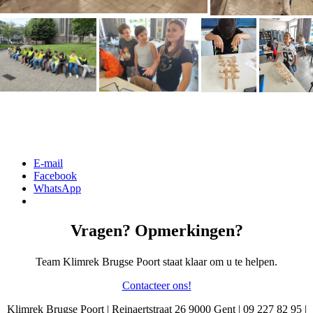
Gerelateerd
[DISPLAY_ULTIMATE_SOCIAL_ICONS]
E-mail
Facebook
WhatsApp
Vragen? Opmerkingen?
Team Klimrek Brugse Poort staat klaar om u te helpen.
Contacteer ons!
Klimrek Brugse Poort | Reinaertstraat 26 9000 Gent | 09 227 82 95 |