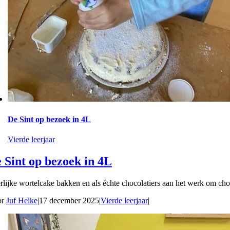
De Sint op bezoek in 4L
Vierde leerjaar
 Sint op bezoek in 4L
rlijke wortelcake bakken en als échte chocolatiers aan het werk om cho
or
Juf Helke
|
17 december 2025
|
Vierde leerjaar
|