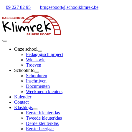
Ga
09 227 82 95
brugsepoort@schoolklimrek.be
naar
inhoud
Toggle
Navigation
Onze school
Pedagogisch project
Wie is wie
Troeven
Schoolinfo
Schooluren
Inschrijven
Documenten
Weekmenu kleuters
Kalender
Contact
Klasblogs
Eerste Kleuterklas
Tweede kleuterklas
Derde kleuterklas
Eerste Leerjaar