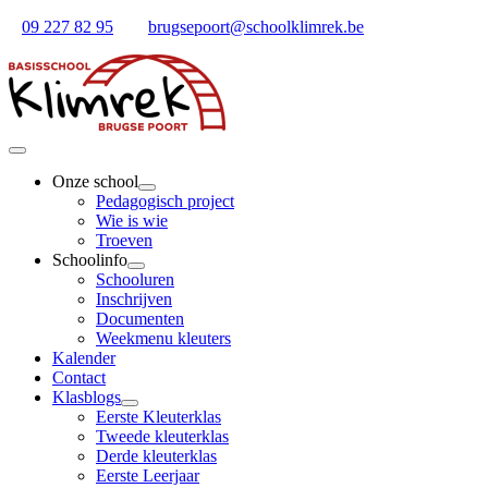
Ga
09 227 82 95
brugsepoort@schoolklimrek.be
naar
inhoud
Toggle
Navigation
Onze school
Pedagogisch project
Wie is wie
Troeven
Schoolinfo
Schooluren
Inschrijven
Documenten
Weekmenu kleuters
Kalender
Contact
Klasblogs
Eerste Kleuterklas
Tweede kleuterklas
Derde kleuterklas
Eerste Leerjaar