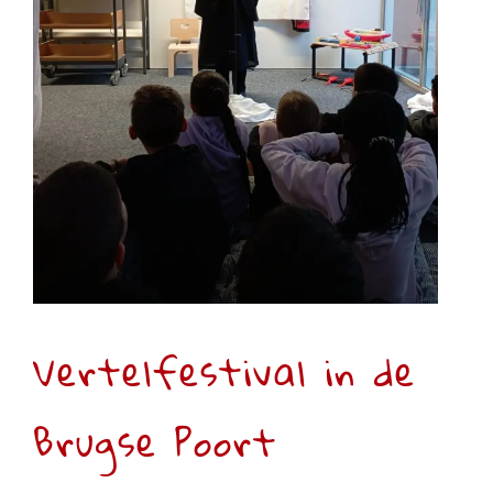
Brugse Poort
Tweede leerjaar
Vertelfestival in de
Brugse Poort