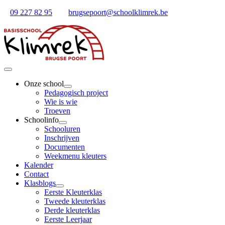
Ga
09 227 82 95
brugsepoort@schoolklimrek.be
naar
inhoud
Toggle
Navigation
Onze school
Pedagogisch project
Wie is wie
Troeven
Schoolinfo
Schooluren
Inschrijven
Documenten
Weekmenu kleuters
Kalender
Contact
Klasblogs
Eerste Kleuterklas
Tweede kleuterklas
Derde kleuterklas
Eerste Leerjaar