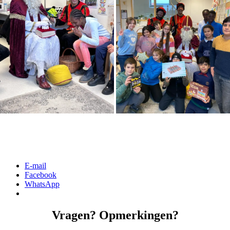
Gerelateerd
[DISPLAY_ULTIMATE_SOCIAL_ICONS]
E-mail
Facebook
WhatsApp
Vragen? Opmerkingen?