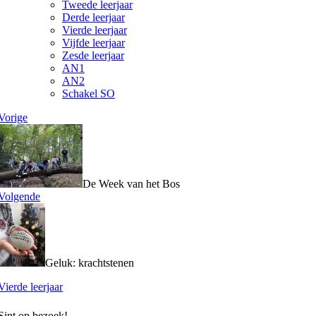
Tweede leerjaar
Derde leerjaar
Vierde leerjaar
Vijfde leerjaar
Zesde leerjaar
AN1
AN2
Schakel SO
Vorige
De Week van het Bos
Volgende
Geluk: krachtstenen
Vierde leerjaar
Sint op bezoek!