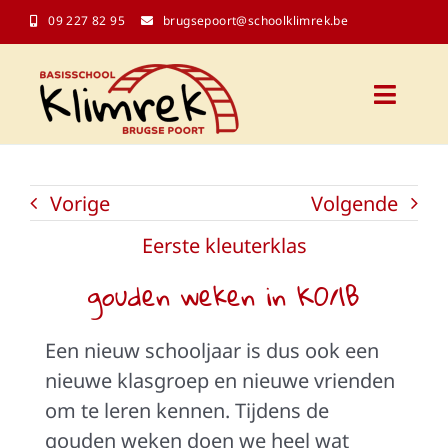
Ga
09 227 82 95
brugsepoort@schoolklimrek.be
naar
inhoud
Toggl
Naviga
Onze school
Vorige
Volgende
Schoolinfo
Eerste kleuterklas
gouden weken in K0/1B
Kalender
Een nieuw schooljaar is dus ook een
Contact
nieuwe klasgroep en nieuwe vrienden
om te leren kennen. Tijdens de
Klasblogs
gouden weken doen we heel wat