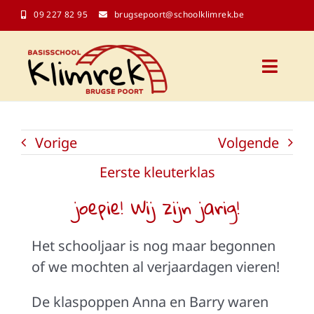
Ga
09 227 82 95
brugsepoort@schoolklimrek.be
naar
inhoud
Toggl
Naviga
Onze school
Vorige
Volgende
Schoolinfo
Eerste kleuterklas
joepie! Wij zijn jarig!
Kalender
Het schooljaar is nog maar begonnen
Contact
of we mochten al verjaardagen vieren!
De klaspoppen Anna en Barry waren
Klasblogs