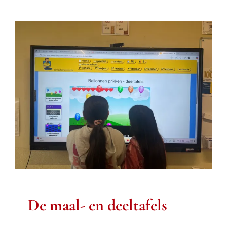
De maal- en deeltafels
oefenen
Derde leerjaar
De maal- en deeltafels