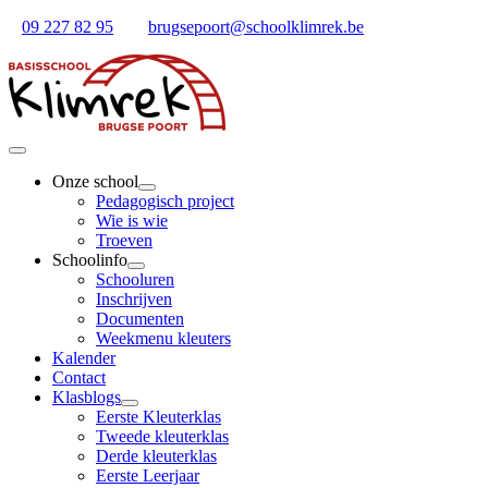
Ga
09 227 82 95
brugsepoort@schoolklimrek.be
naar
inhoud
Toggle
Navigation
Onze school
Pedagogisch project
Wie is wie
Troeven
Schoolinfo
Schooluren
Inschrijven
Documenten
Weekmenu kleuters
Kalender
Contact
Klasblogs
Eerste Kleuterklas
Tweede kleuterklas
Derde kleuterklas
Eerste Leerjaar