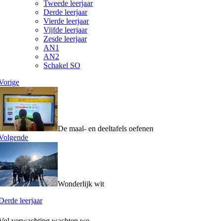
Tweede leerjaar
Derde leerjaar
Vierde leerjaar
Vijfde leerjaar
Zesde leerjaar
AN1
AN2
Schakel SO
Vorige
De maal- en deeltafels oefenen
Volgende
Wonderlijk wit
Derde leerjaar
Vol verwachting wachten we…