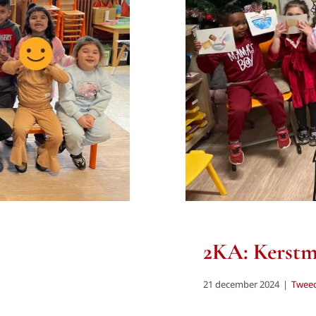
n weken
2KA: Kerstm
21 december 2024
|
Tweed