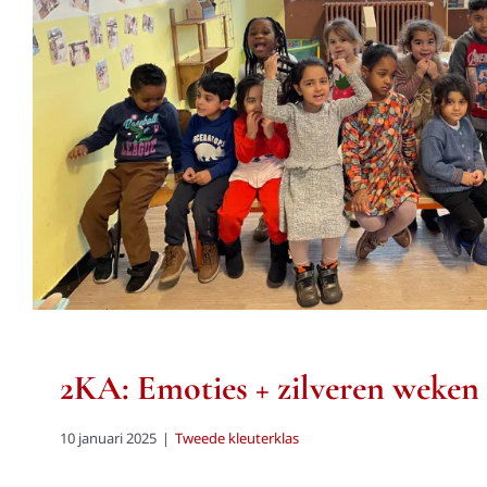
2KA: Emoties + zilvere
Tweede kleuterklas
2KA: Emoties + zilveren weken
10 januari 2025
|
Tweede kleuterklas