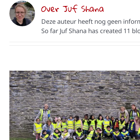
Over
Juf Shana
Deze auteur heeft nog geen inform
So far Juf Shana has created 11 blo
K2: uitstap Gravens
Tweede kleuterklas