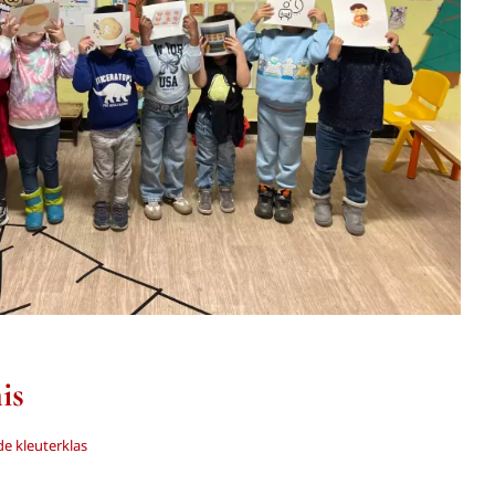
2KA: Kerstmis
Tweede kleuterklas
is
e kleuterklas