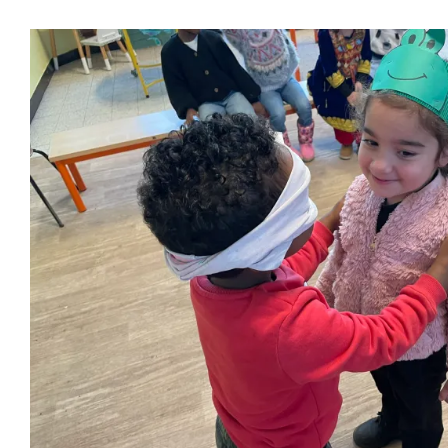
2KA: “valentijn”
Tweede kleuterklas