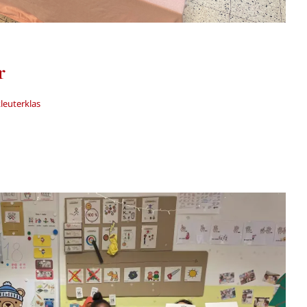
r
leuterklas