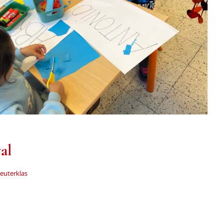
Tweede kleuterklas
al
euterklas