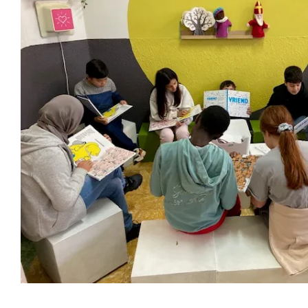
Voorleesweek 202
Vierde leerjaar