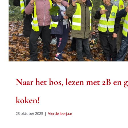
gezond koken!
Vierde leerjaar
Naar het bos, lezen met 2B en 
koken!
23 oktober 2025
|
Vierde leerjaar