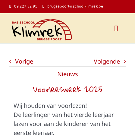
Ga
09 227 82 95
brugsepoort@schoolklimrek.be
naar
inhoud
Toggl
Naviga
Onze school
Vorige
Volgende
Schoolinfo
Nieuws
Voorleesweek 2025
Kalender
Wij houden van voorlezen!
Contact
De leerlingen van het vierde leerjaar
lazen voor aan de kinderen van het
Klasblogs
eerste leerjaar.