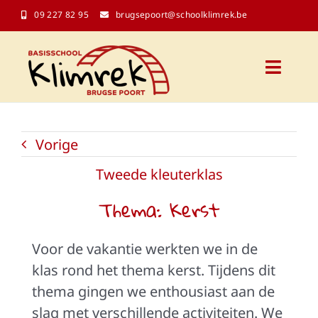
Ga
09 227 82 95
brugsepoort@schoolklimrek.be
naar
inhoud
Toggl
Naviga
Onze school
Vorige
Schoolinfo
Tweede kleuterklas
Thema: Kerst
Kalender
Voor de vakantie werkten we in de
Contact
klas rond het thema kerst. Tijdens dit
thema gingen we enthousiast aan de
Klasblogs
slag met verschillende activiteiten. We