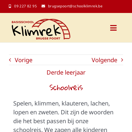
Ga
09 227 82 95
brugsepoort@schoolklimrek.be
naar
inhoud
Toggl
Naviga
Onze school
Vorige
Volgende
Schoolinfo
Derde leerjaar
Schoolreis
Kalender
Spelen, klimmen, klauteren, lachen,
Contact
lopen en zweten. Dit zijn de woorden
die het best passen bij onze
Klasblogs
schoolreis. We zagen alle kinderen