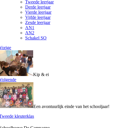
Tweede leerjaar
Derde leerjaar
Vierde leerjaar
Vijfde leerjaar
Zesde leerjaar
AN1
AN2
Schakel SO
Vorige
Kip & ei
Volgende
Een avontuurlijk einde van het schooljaar!
Tweede kleuterklas
Schoolhoeve De Campagne