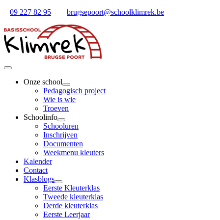
Ga
09 227 82 95
brugsepoort@schoolklimrek.be
naar
inhoud
Toggle
Navigation
Onze school
Pedagogisch project
Wie is wie
Troeven
Schoolinfo
Schooluren
Inschrijven
Documenten
Weekmenu kleuters
Kalender
Contact
Klasblogs
Eerste Kleuterklas
Tweede kleuterklas
Derde kleuterklas
Eerste Leerjaar