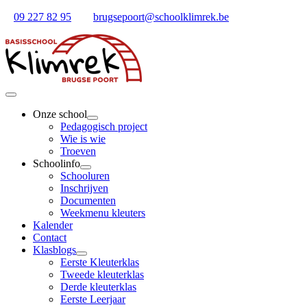
Ga
09 227 82 95
brugsepoort@schoolklimrek.be
naar
inhoud
Toggle
Navigation
Onze school
Pedagogisch project
Wie is wie
Troeven
Schoolinfo
Schooluren
Inschrijven
Documenten
Weekmenu kleuters
Kalender
Contact
Klasblogs
Eerste Kleuterklas
Tweede kleuterklas
Derde kleuterklas
Eerste Leerjaar