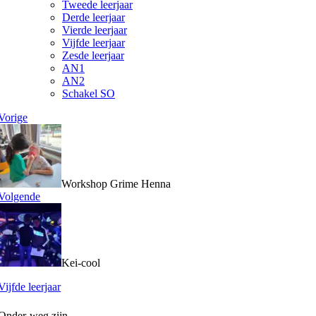
Tweede leerjaar
Derde leerjaar
Vierde leerjaar
Vijfde leerjaar
Zesde leerjaar
AN1
AN2
Schakel SO
Vorige
Workshop Grime Henna
Volgende
Kei-cool
Vijfde leerjaar
Onder-weg zijn