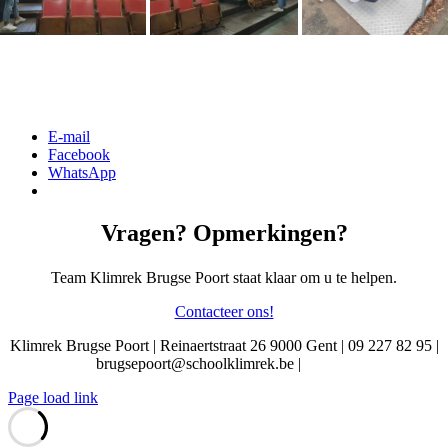
Gerelateerd
[DISPLAY_ULTIMATE_SOCIAL_ICONS]
E-mail
Facebook
WhatsApp
Vragen? Opmerkingen?
Team Klimrek Brugse Poort staat klaar om u te helpen.
Contacteer ons!
Klimrek Brugse Poort | Reinaertstraat 26 9000 Gent | 09 227 82 95 |
brugsepoort@schoolklimrek.be
|
Privacy
Page load link