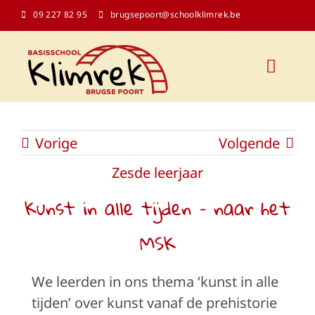
Ga
09 227 82 95
brugsepoort@schoolklimrek.be
naar
inhoud
Toggl
Naviga
Onze school
Vorige
Volgende
Schoolinfo
Zesde leerjaar
Kunst in alle tijden – naar het
Kalender
MSK
Contact
We leerden in ons thema ‘kunst in alle
tijden’ over kunst vanaf de prehistorie
Klasblogs