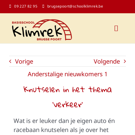
Ga
09 227 82 95
brugsepoort@schoolklimrek.be
naar
inhoud
Toggl
Naviga
Onze school
Vorige
Volgende
Schoolinfo
Anderstalige nieuwkomers 1
Knutselen in het thema
Kalender
‘verkeer’
Contact
Wat is er leuker dan je eigen auto én
racebaan knutselen als je over het
Klasblogs