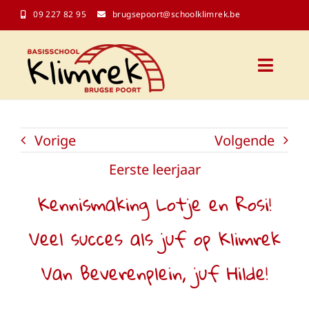
Ga
09 227 82 95
brugsepoort@schoolklimrek.be
naar
inhoud
Toggl
Naviga
Onze school
Vorige
Volgende
Schoolinfo
Eerste leerjaar
Kennismaking Lotje en Rosi!
Kalender
Veel succes als juf op Klimrek
Contact
Van Beverenplein, juf Hilde!
Klasblogs