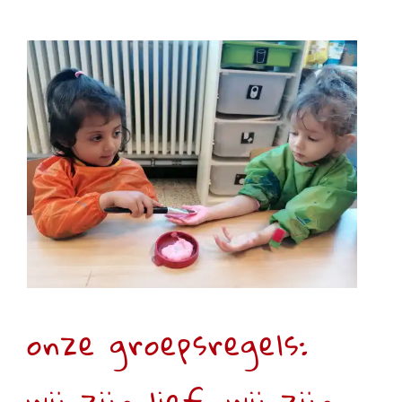
onze groepsregels: wij
zijn lief, wij zijn
vrienden!
Eerste kleuterklas
onze groepsregels:
wij zijn lief, wij zijn