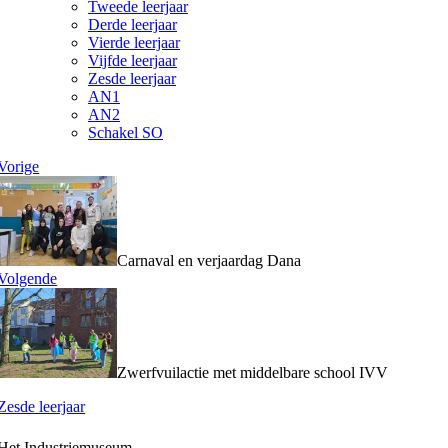
Tweede leerjaar
Derde leerjaar
Vierde leerjaar
Vijfde leerjaar
Zesde leerjaar
AN1
AN2
Schakel SO
Vorige
Carnaval en verjaardag Dana
Volgende
Zwerfvuilactie met middelbare school IVV
Zesde leerjaar
Het Industriemuseum