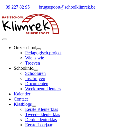
Ga
09 227 82 95
brugsepoort@schoolklimrek.be
naar
inhoud
Toggle
Navigation
Onze school
Pedagogisch project
Wie is wie
Troeven
Schoolinfo
Schooluren
Inschrijven
Documenten
Weekmenu kleuters
Kalender
Contact
Klasblogs
Eerste Kleuterklas
Tweede kleuterklas
Derde kleuterklas
Eerste Leerjaar