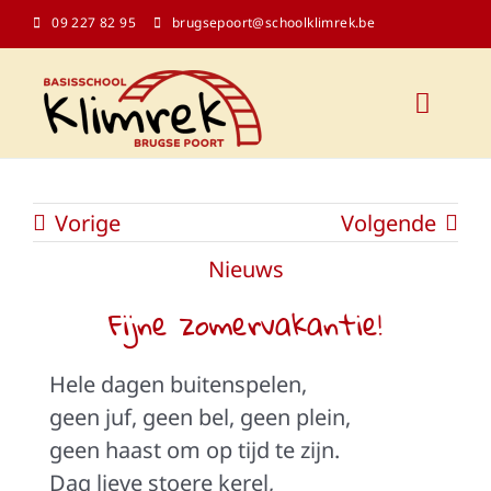
Ga
09 227 82 95
brugsepoort@schoolklimrek.be
naar
inhoud
Toggl
Naviga
Onze school
Vorige
Volgende
Schoolinfo
Nieuws
Fijne zomervakantie!
Kalender
Hele dagen buitenspelen,
Contact
geen juf, geen bel, geen plein,
geen haast om op tijd te zijn.
Klasblogs
Dag lieve stoere kerel,