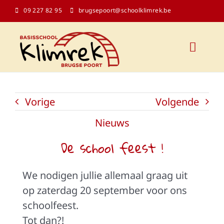
Ga
09 227 82 95
brugsepoort@schoolklimrek.be
naar
inhoud
Toggl
Naviga
Onze school
Vorige
Volgende
Schoolinfo
Nieuws
De school feest !
Kalender
We nodigen jullie allemaal graag uit
Contact
op zaterdag 20 september voor ons
schoolfeest.
Klasblogs
Tot dan?!