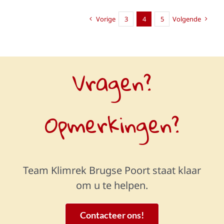
Vorige
3
4
5
Volgende
Vragen?
Opmerkingen?
Team Klimrek Brugse Poort staat klaar
om u te helpen.
Contacteer ons!