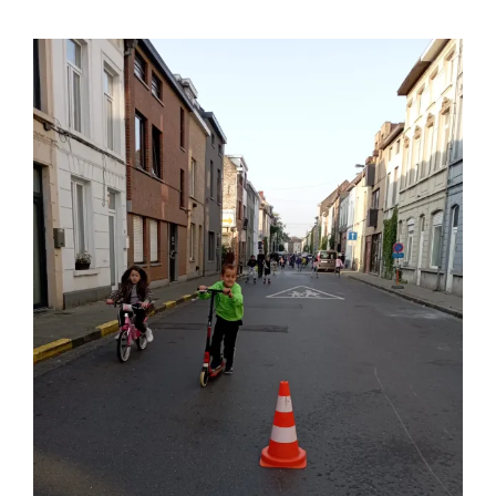
Strapdag (= STappen
en TRappen)
Tweede leerjaar